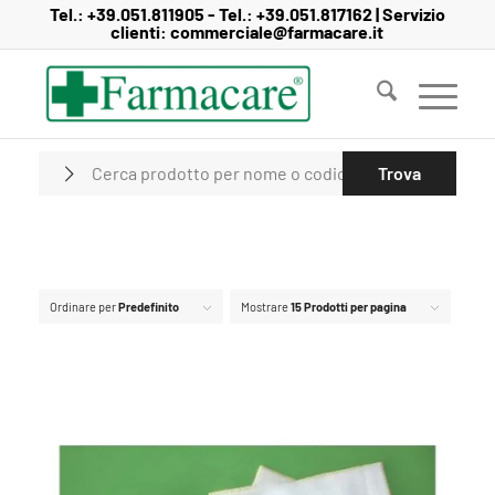
Salta
Passa
Tel.:
+39.051.811905
- Tel.:
+39.051.817162
| Servizio
clienti:
commerciale@farmacare.it
al
alla
contenuto
navigazione
Ordinare per
Predefinito
Mostrare
15 Prodotti per pagina