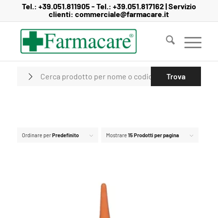
Salta
Passa
Tel.:
+39.051.811905
- Tel.:
+39.051.817162
| Servizio
clienti:
commerciale@farmacare.it
al
alla
contenuto
navigazione
Ordinare per
Predefinito
Mostrare
15 Prodotti per pagina