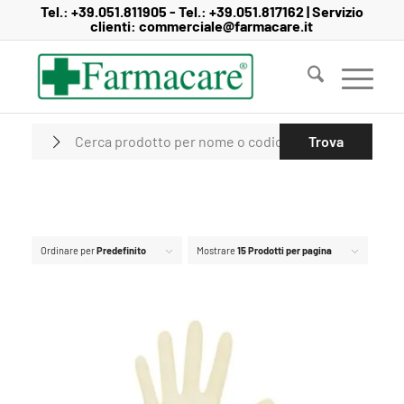
Salta
Passa
Tel.:
+39.051.811905
- Tel.:
+39.051.817162
| Servizio
clienti:
commerciale@farmacare.it
al
alla
contenuto
navigazione
Ordinare per
Predefinito
Mostrare
15 Prodotti per pagina