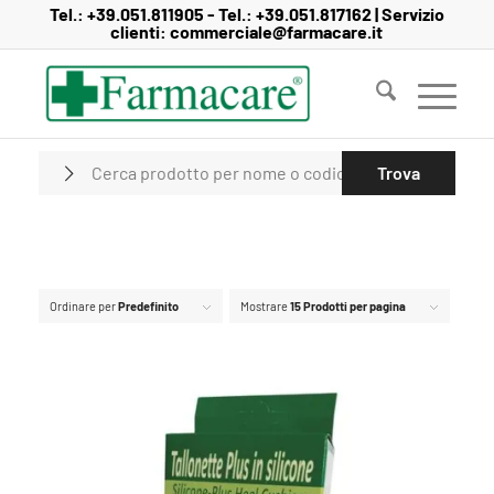
Salta
Passa
Tel.:
+39.051.811905
- Tel.:
+39.051.817162
| Servizio
clienti:
commerciale@farmacare.it
al
alla
contenuto
navigazione
Ordinare per
Predefinito
Mostrare
15 Prodotti per pagina