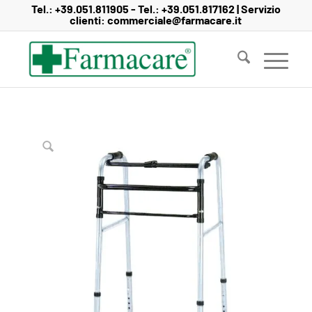
Salta
Passa
Tel.:
+39.051.811905
- Tel.:
+39.051.817162
| Servizio
clienti:
commerciale@farmacare.it
al
alla
contenuto
navigazione