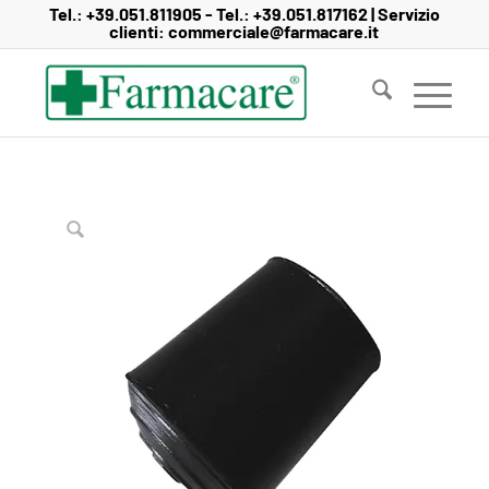
Salta
Passa
Tel.:
+39.051.811905
- Tel.:
+39.051.817162
| Servizio
clienti:
commerciale@farmacare.it
al
alla
contenuto
navigazione